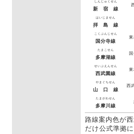
しんじゅくせん
新 宿 線
はいじません
拝 島 線
こくぶんじせん
東
国分寺線
たまこせん
国
多摩湖線
せいぶえんせん
東
西武園線
やまぐちせん
西
山 口 線
たまがわせん
多摩川線
路線案内色が
だけ公式準拠