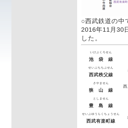
○西武鉄道の中
2016年11
した。
いけぶくろせん
池 袋 線
せいぶちちぶせん
西武秩父線
さやません
西
狭 山 線
としません
豊 島 線
せいぶゆうらくちょうせん
西武有楽町線