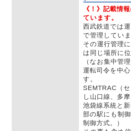
《！》記載情報
ています。
西武鉄道では運
で管理してい
その運行管理に
は同じ場所に
（なお集中管理
運転司令を中心
す。
SEMTRAC
し山口線、多摩
池袋線系統と新
部の駅にも制
制御方式。）