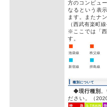
方のコンピュ
なるという表
ます。またナ
（西武有楽町線
※ここでは「
す。
■
■
池袋線
秩父線
■
■
新宿線
拝島線
種別について
◆
現行種別
。
ださい。（2020
特 急
S-TRAIN