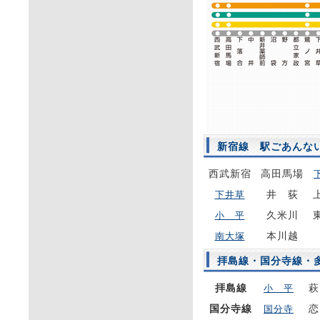
新宿線 駅ごあんな
西武新宿
高田馬場
井 荻
下井草
久米川
小 平
本川越
南大塚
拝島線・国分寺線・
拝島線
萩
小 平
国分寺線
恋
国分寺