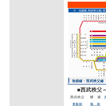
池袋線・西武秩父線
■西武秩父
西武秩父
横 瀬
東飯能
飯 能