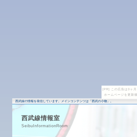
[PR] この広告は3
ホームページを更新後
西武線の情報を発信しています。メインコンテンツは「西武の小物」。
西武線情報室
SeibuInformationRoom