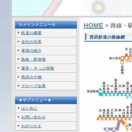
HOME
☆メインメニュー☆
> 路線・
鉄道の概要
西武鉄道の路線網
会社の沿革
車両の紹介
路線・駅情報
運賃・きっぷ情報
西武の小物
グループ企業
★サブメニュー★
はじめに
お問い合わせ
おのりかえ