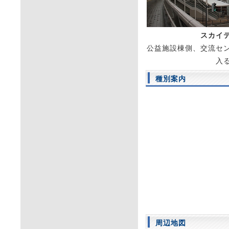
スカイ
公益施設棟側、交流セ
入
種別案内
周辺地図