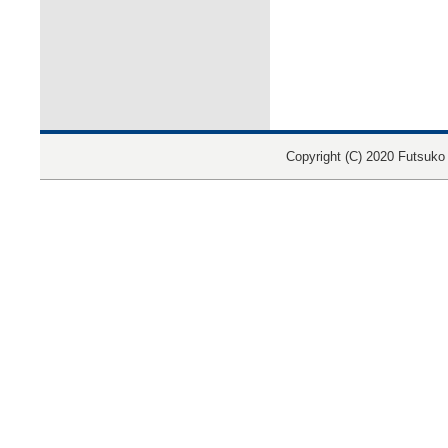
Copyright (C) 2020 Futsuko