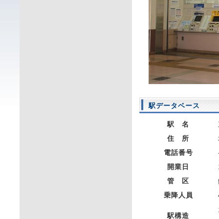
駅データベース
駅 名
住 所
電話番号
開業日
管 区
乗降人員
駅構造