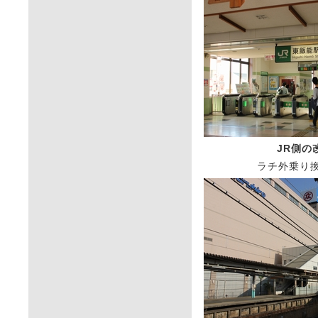
JR側の
ラチ外乗り