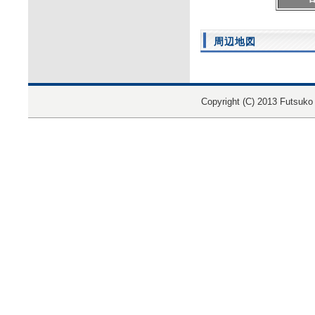
周辺地図
Copyright (C) 2013 Futsuko