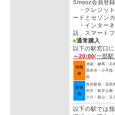
Smooz会員
・クレジットカー
ードとセゾン
・インターネ
話、スマート
■
通常購入
以下の駅窓口
～20:00
(一部駅
池袋・練馬・石
池袋
西所沢・小手指
線
前
西武新宿・高田
新宿
所沢・航空公園
線
小川・萩山・玉
以下の駅では