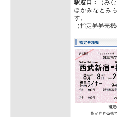
駅窓口：
（みな
ほかみなとみ
す。
（指定券券売機
指定券種類
指定
指定券券売機