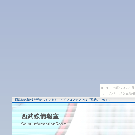
[PR] この広告は3
ホームページを更新後
西武線の情報を発信しています。メインコンテンツは「西武の小物」。
西武線情報室
SeibuInformationRoom