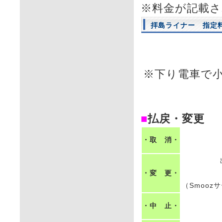
※料金が記載
拝島ライナー 指定
※下り電車で
■
払戻・変更
・取 消・
・変 更・
（Smoo
・中 止・