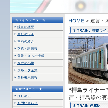
HOME
☆メインメニュー☆
> 運賃・き
鉄道の概要
S-TRAIN、拝島ラ
会社の沿革
車両の紹介
路線・駅情報
運賃・きっぷ情報
西武の小物
グループ企業
運番表示情報
“拝島ライナー
★サブメニュー★
はじめに
宿・拝島線の有
お問い合わせ
S-TRAIN 停車駅